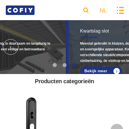
NL
Kwartslag slot
Meestal gebruikt in kluizen, dozen, kasten, elektrische behuizingen
en soortgelijke apparatuur. Kwartslagsloten bestaan ​​meestal uit
verschillende sleutelcomponenten, waaronder de slotcilinder, de
slotbehuizing, de slotkop en bevestigingsschroeven en -moeren.
Bekijk meer
Producten categorieën