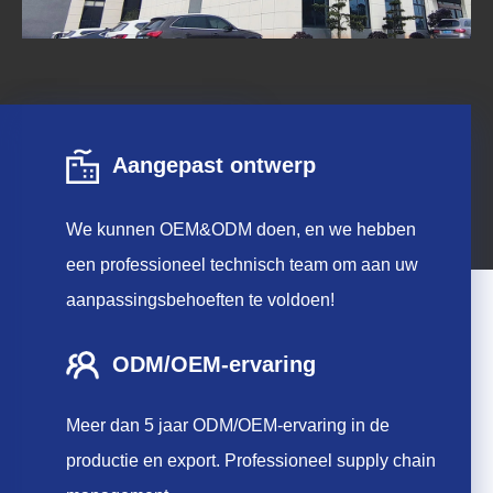
Aangepast ontwerp
We kunnen OEM&ODM doen, en we hebben
een professioneel technisch team om aan uw
aanpassingsbehoeften te voldoen!
ODM/OEM-ervaring
Meer dan 5 jaar ODM/OEM-ervaring in de
productie en export. Professioneel supply chain