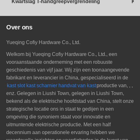
Kwartslag T-handgreep Compressiegrendel
Over ons
Yueqing Cofiy Hardware Co., Ltd.
Welkom bij Yueqing Cofiy Hardware Co., Ltd., een
vooraanstaande onderneming met een robuuste
geschiedenis van vijf jaar. Wij zijn een toonaangevende
fabrikant en leverancier in China, gespecialiseerd in de
kast slot
kast scharnier
handvat van kast
productie van
,
,
,
enz. Gelegen in Liushi Town, gelegen in Liushi Town,
bekend als de elektrische hoofdstad van China, stelt onze
strategische locatie ons in staat te gedijen in een
omgeving die synoniem staat voor innovatie en
uitmuntende elektrische productie. Met een half
decennium aan operationele ervaring hebben we