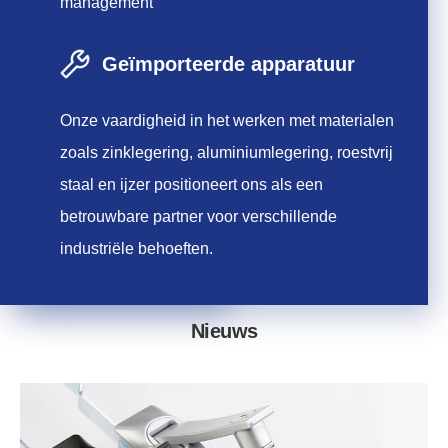
management
Geïmporteerde apparatuur
Onze vaardigheid in het werken met materialen
zoals zinklegering, aluminiumlegering, roestvrij
staal en ijzer positioneert ons als een
betrouwbare partner voor verschillende
industriële behoeften.
Nieuws