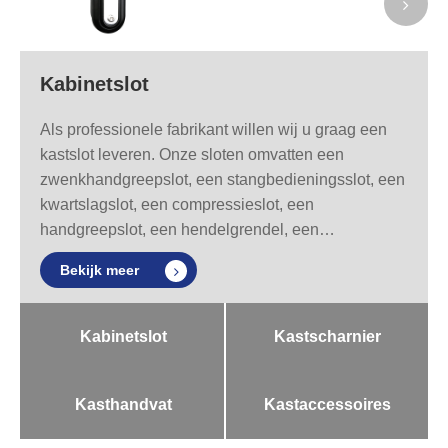
Kabinetslot
Als professionele fabrikant willen wij u graag een
kastslot leveren. Onze sloten omvatten een
zwenkhandgreepslot, een stangbedieningsslot, een
kwartslagslot, een compressieslot, een
handgreepslot, een hendelgrendel, een
peddelgrendel, een kliksluiting, een
Bekijk meer
knevelklemgrendel, enz.
Kabinetslot
Kastscharnier
Kasthandvat
Kastaccessoires