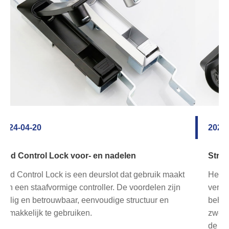
2024-04-20
Structuur van het zwenkhandgreepslot
Het zwenkhandgreepslot bestaat meestal uit
verschillende hoofdcomponenten, waaronder de
behuizing, de slotcilinder, de sleutel, de
zwenkhandgreep en het slotlichaam. Het volgende is
de structuur van het krukslot: