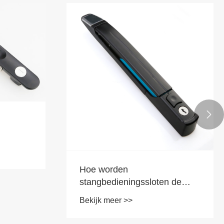

Hoe worden
stangbedieningssloten de
voorkeur voor controle- en
Bekijk meer >>
beschermingsscenario's met
hun kernvoordelen?