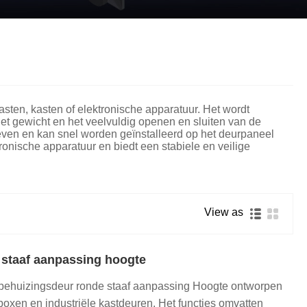
Nederlands
ภาษาไทย
Polski
한국어
sten, kasten of elektronische apparatuur. Het wordt
et gewicht en het veelvuldig openen en sluiten van de
Svenska
ven en kan snel worden geïnstalleerd op het deurpaneel
ronische apparatuur en biedt een stabiele en veilige
magyar
Malay
View as
বাংলা ভাষার
Dansk
 staaf aanpassing hoogte
Suomi
behuizingsdeur ronde staaf aanpassing Hoogte ontworpen
oxen en industriële kastdeuren. Het functies omvatten