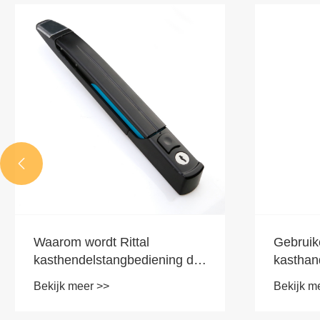

Waarom wordt Rittal
Gebruike
kasthendelstangbediening de
kasthan
voorkeurskeuze voor
Bekijk meer >>
Bekijk m
industriële behuizingen?