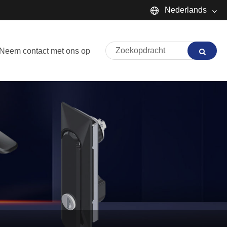
Nederlands
English
Neem contact met ons op
Español
Português
русский
Français
日本語
Deutsch
tiếng Việt
Italiano