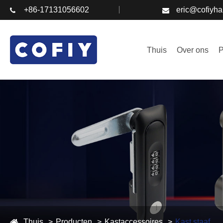
+86-17131056602
eric@cofiyh
Thuis
Over ons
P
Thuis
Producten
Kastaccessoires
Kast staaf