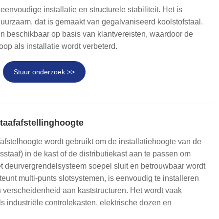
हिन्दी
eenvoudige installatie en structurele stabiliteit. Het is
uurzaam, dat is gemaakt van gegalvaniseerd koolstofstaal.
n beschikbaar op basis van klantvereisten, waardoor de
nkoop als installatie wordt verbeterd.
Stuur onderzoek >>
taafafstellinghoogte
fafstelhoogte wordt gebruikt om de installatiehoogte van de
gsstaaf) in de kast of de distributiekast aan te passen om
et deurvergrendelsysteem soepel sluit en betrouwbaar wordt
teunt multi-punts slotsystemen, is eenvoudig te installeren
n verscheidenheid aan kaststructuren. Het wordt vaak
ls industriële controlekasten, elektrische dozen en