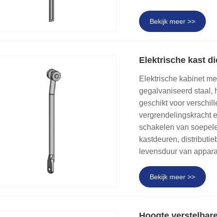
Bekijk meer >>
Elektrische kast d
Elektrische kabinet m
gegalvaniseerd staal, h
geschikt voor verschil
vergrendelingskracht e
schakelen van soepeler
kastdeuren, distributie
levensduur van apparat
Bekijk meer >>
Hoogte verstelbare