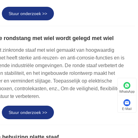
Stuur onderzoek >>
ie rondstang met wiel wordt gelegd met wiel
et zinkronde staaf met wiel gemaakt van hoogwaardig
et heeft sterke anti-reuzen- en anti-corrosie-functies en is
lende industriële omgevingen. De ronde staaf verbetert de
n stabiliteit, en het ingebouwde rolontwerp maakt het
 en vermindert slijtage. Toepasselijk op elektrische
boxen, controlekasten, enz., Om de veiligheid, flexibiliteit en
WhatsApp
uur te verbeteren.
E-Mail
Stuur onderzoek >>
 behuizing platte staaf