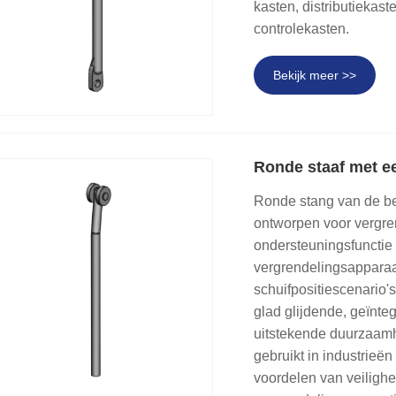
kasten, distributiekas
controlekasten.
Bekijk meer >>
Ronde staaf met e
Ronde stang van de be
ontworpen voor vergre
ondersteuningsfunctie
vergrendelingsapparaat
schuifpositiescenario'
glad glijdende, geïnte
uitstekende duurzaamh
gebruikt in industrieën
voordelen van veilighe