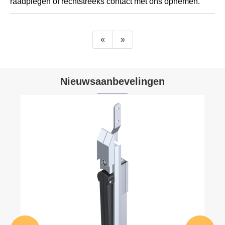
raadplegen of rechtstreeks contact met ons opnemen.
«
»
Nieuwsaanbevelingen