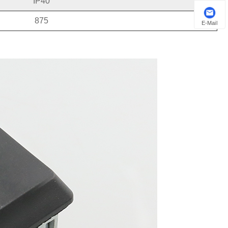
IP40
875
E-Mail