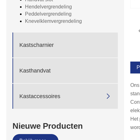
Hendelvergrendeling
Peddelvergrendeling
Knevelklemvergrendeling
Kastscharnier
P
Kasthandvat
Ons 
stan

Kastaccessoires
Cont
elek
Het 
Nieuwe Producten
word