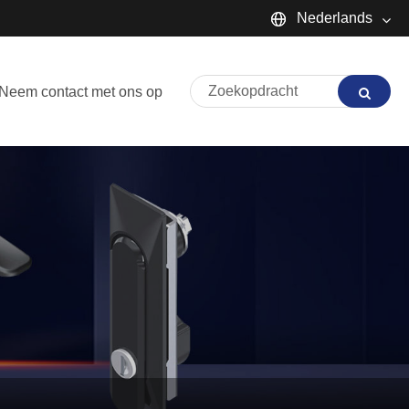
Nederlands
English
Neem contact met ons op
Español
Português
русский
Français
日本語
Deutsch
tiếng Việt
Italiano