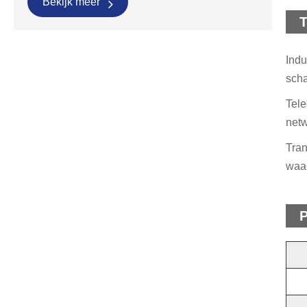
Bekijk meer
T
Indu
scha
Tele
netw
Tran
waar
P