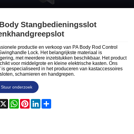
Nederlands
ภาษาไทย
Body Stangbedieningsslot
Polski
nkhandgreepslot
한국어
ssionele productie en verkoop van PA Body Rod Control
Swinghandle Lock. Het belangrijkste materiaal is
Svenska
egering, met meerdere inzetstukken beschikbaar. Het product
chikt voor middelgrote en kleine elektrische kasten. Ons
f is gespecialiseerd in het produceren van kastaccessoires
magyar
 sloten, scharnieren en handgrepen.
Malay
Stuur onderzoek
বাংলা ভাষার
acebook
X
WhatsApp
Pinterest
LinkedIn
Share
Dansk
Suomi