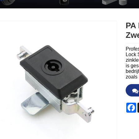
PA 
Zwe
Profe
Lock 
zinkl
is ges
bedrij
zoals
F