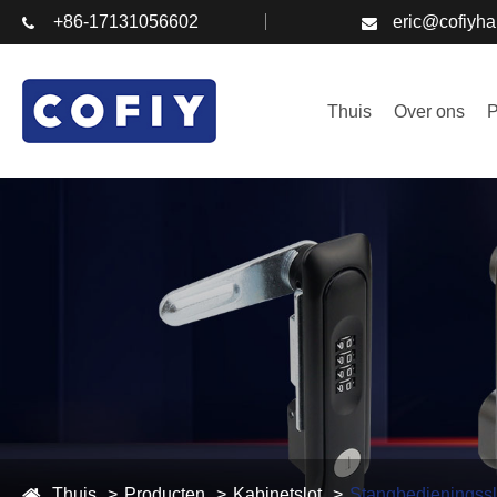
+86-17131056602
eric@cofiyh
Thuis
Over ons
P
Thuis
Producten
Kabinetslot
Stangbedieningssl