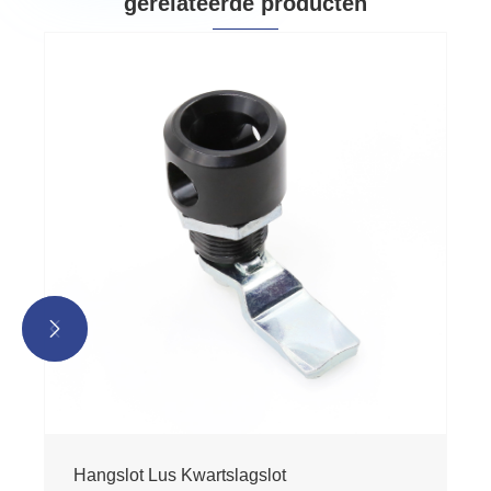
gerelateerde producten


Hangslot Lus Kwartslagslot